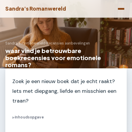
Sandra's Romanwereld
Sandra's Romanwereld
›
Recensies aanbevelingen
waar vind je betrouwbare
boekrecensies voor emotionele
romans?
Zoek je een nieuw boek dat je echt raakt?
Iets met diepgang, liefde en misschien een
traan?
Inhoudsopgave
▶