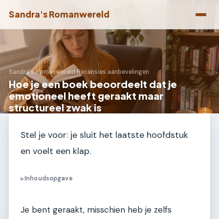
Sandra's Romanwereld
Sandra's Romanwereld
›
Recensies aanbevelingen
Hoe je een boek beoordeelt dat je
emotioneel heeft geraakt maar
structureel zwak is
Stel je voor: je sluit het laatste hoofdstuk
en voelt een klap.
Inhoudsopgave
▶
Je bent geraakt, misschien heb je zelfs