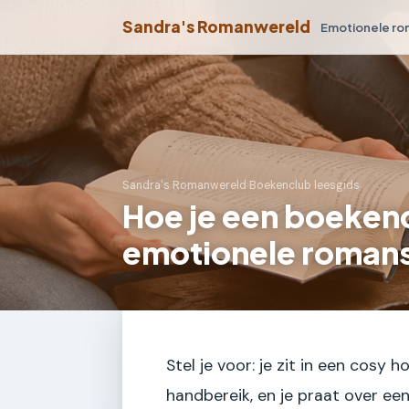
Sandra's Romanwereld
Emotionele r
Sandra's Romanwereld
›
Boekenclub leesgids
Hoe je een boeken
emotionele roman
Stel je voor: je zit in een cosy
handbereik, en je praat over een