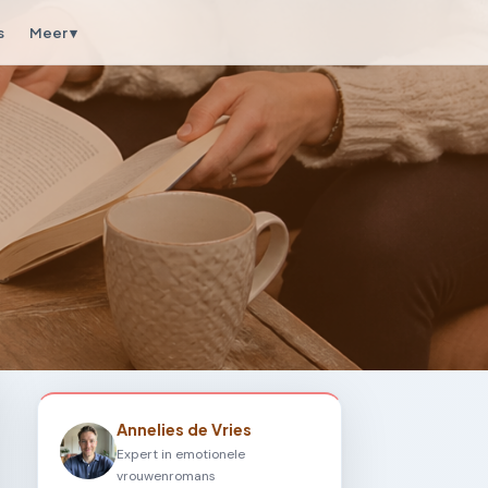
s
Meer ▾
Annelies de Vries
Expert in emotionele
vrouwenromans