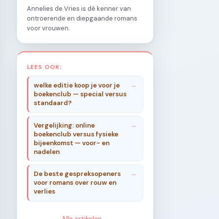
Annelies de Vries is dé kenner van
ontroerende en diepgaande romans
voor vrouwen.
LEES OOK:
welke editie koop je voor je
boekenclub — special versus
standaard?
Vergelijking: online
boekenclub versus fysieke
bijeenkomst — voor- en
nadelen
De beste gespreksopeners
voor romans over rouw en
verlies
Alle artikelen