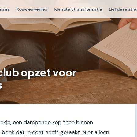
omans
Rouw en verlies
Identiteit transformatie
Liefde relatie
club opzet voor
s
 hoekje, een dampende kop thee binnen
 boek dat je echt heeft geraakt. Niet alleen