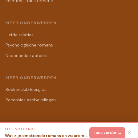
Identiteit transformatie
MEER ONDERWERPEN
Liefde relaties
Psychologische romans
Nederlandse auteurs
MEER ONDERWERPEN
Boekenclub leesgids
Recensies aanbevelingen
LEES VOLGENDE
© 2026 Sandra's Romanwereld
Alle rechten voorbehouden.
✕
Lees verder →
Wat zijn emotionele romans en waarom raken ze zo diep?