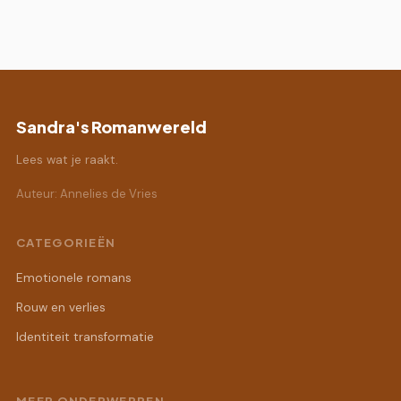
Sandra's Romanwereld
Lees wat je raakt.
Auteur: Annelies de Vries
CATEGORIEËN
Emotionele romans
Rouw en verlies
Identiteit transformatie
MEER ONDERWERPEN