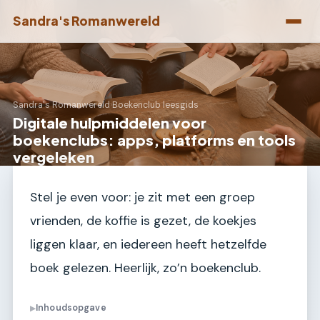
Sandra's Romanwereld
Sandra's Romanwereld
›
Boekenclub leesgids
Digitale hulpmiddelen voor
boekenclubs: apps, platforms en tools
vergeleken
Stel je even voor: je zit met een groep
vrienden, de koffie is gezet, de koekjes
liggen klaar, en iedereen heeft hetzelfde
boek gelezen. Heerlijk, zo’n boekenclub.
Inhoudsopgave
▶