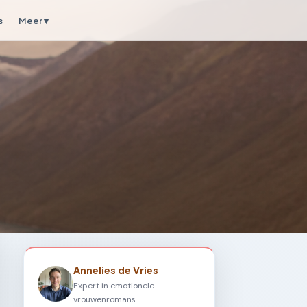
s
Meer ▾
Annelies de Vries
Expert in emotionele
vrouwenromans