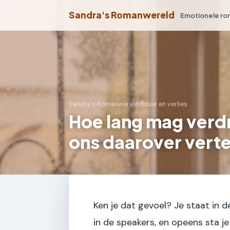
Sandra's Romanwereld
Emotionele r
Sandra's Romanwereld
›
Rouw en verlies
Hoe lang mag verd
ons daarover verte
Ken je dat gevoel? Je staat in 
in de speakers, en opeens sta je