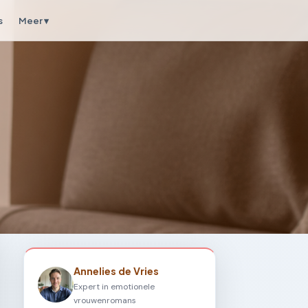
s
Meer ▾
Annelies de Vries
Expert in emotionele
vrouwenromans