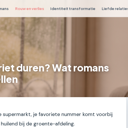
omans
Rouw en verlies
Identiteit transformatie
Liefde relatie
riet duren? Wat romans
llen
de supermarkt, je favoriete nummer komt voorbij
 huilend bij de groente-afdeling.