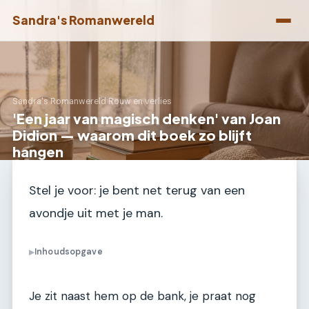
Sandra's Romanwereld
Sandra's Romanwereld
›
Rouw en verlies
'Een jaar van magisch denken' van Joan
Didion — waarom dit boek zo blijft
hangen
Stel je voor: je bent net terug van een
avondje uit met je man.
Inhoudsopgave
▶
Je zit naast hem op de bank, je praat nog