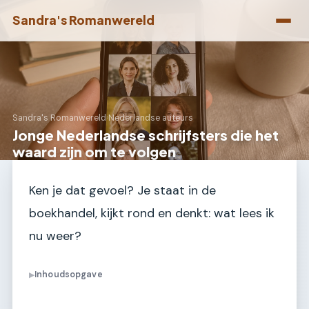
Sandra's Romanwereld
Sandra's Romanwereld
›
Nederlandse auteurs
Jonge Nederlandse schrijfsters die het
waard zijn om te volgen
Ken je dat gevoel? Je staat in de
boekhandel, kijkt rond en denkt: wat lees ik
nu weer?
Inhoudsopgave
▶