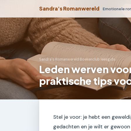
Sandra's Romanwereld
Emotionele r
Sandra's Romanwereld
›
Boekenclub leesgids
Leden werven voo
praktische tips vo
Stel je voor: je hebt een geweld
gedachten en je wilt er gewoon