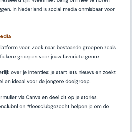
resseerd zijn. Wees niet bang om nee te horen;
gen. In Nederland is social media onmisbaar voor
media
platform voor. Zoek naar bestaande groepen zoals
fiekere groepen voor jouw favoriete genre.
ijk over je intenties: je start iets nieuws en zoekt
el en ideaal voor de jongere doelgroep.
ulier via Canva en deel dit op je stories.
enclubnl en #leesclubgezocht helpen je om de