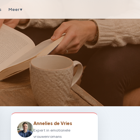
s
Meer ▾
Annelies de Vries
Expert in emotionele
vrouwenromans