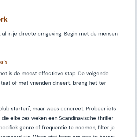
erk
k al in je directe omgeving. Begin met de mensen
ga’s
 het is de meest effectieve stap. De volgende
 staat of met vrienden dineert, breng het ter
nclub starten", maar wees concreet. Probeer iets
n die elke zes weken een Scandinavische thriller
specifiek genre of frequentie te noemen, filter je