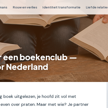
omans
Rouw en verlies
Identiteit transformatie
Liefde relatie
r een boekenclub —
or Nederland
ig boek uitgelezen, je hoofd zit vol met
 even over praten. Maar met wie? Je partner