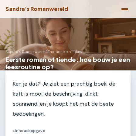
Sandra's Romanwereld
Sandra's Romanwereld
›
Emotionele romans
Eerste roman of tiende: hoe bouw je een
leesroutine op?
Ken je dat? Je ziet een prachtig boek, de
kaft is mooi, de beschrijving klinkt
spannend, en je koopt het met de beste
bedoelingen.
Inhoudsopgave
▶