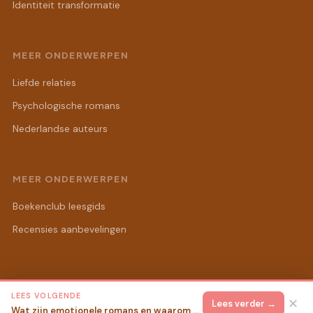
Identiteit transformatie
MEER ONDERWERPEN
Liefde relaties
Psychologische romans
Nederlandse auteurs
MEER ONDERWERPEN
Boekenclub leesgids
Recensies aanbevelingen
LEES VOLGENDE
© 2026 Sandra's Romanwereld
Alle rechten voorbehouden.
✕
Lees verder →
Wat zijn emotionele romans en waarom raken ze zo diep?