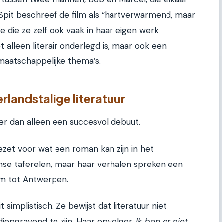
Spit beschreef de film als “hartverwarmend, maar
 die ze zelf ook vaak in haar eigen werk
et alleen literair onderlegd is, maar ook een
maatschappelijke thema’s.
landstalige literatuur
eer dan alleen een succesvol debuut.
zet voor wat een roman kan zijn in het
amse taferelen, maar haar verhalen spreken een
am tot Antwerpen.
it simplistisch. Ze bewijst dat literatuur niet
m diepgravend te zijn. Haar opvolger,
Ik ben er niet