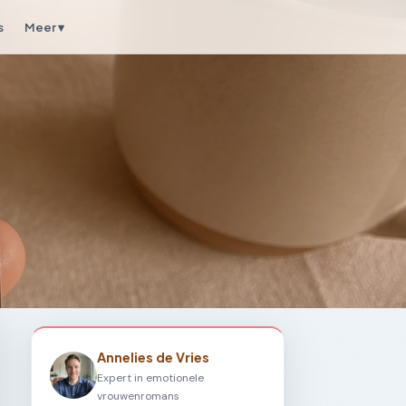
s
Meer ▾
Annelies de Vries
Expert in emotionele
vrouwenromans