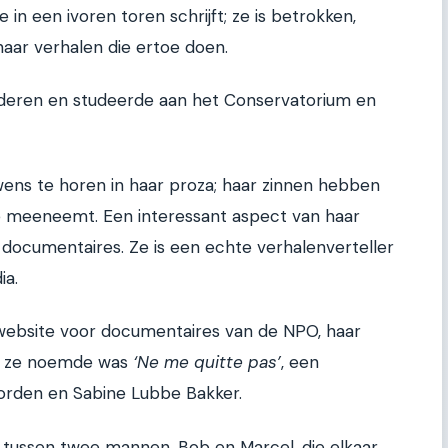
ie in een ivoren toren schrijft; ze is betrokken,
naar verhalen die ertoe doen.
nderen en studeerde aan het Conservatorium en
wens te horen in haar proza; haar zinnen hebben
 je meeneemt. Een interessant aspect van haar
or documentaires. Ze is een echte verhalenverteller
ia.
 website voor documentaires van de NPO, haar
die ze noemde was
‘Ne me quitte pas’
, een
orden en Sabine Lubbe Bakker.
 tussen twee mannen, Bob en Marcel, die elkaar