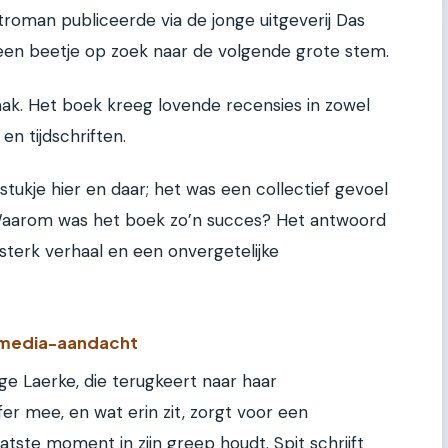
troman publiceerde via de jonge uitgeverij Das
 een beetje op zoek naar de volgende grote stem.
ak. Het boek kreeg lovende recensies in zowel
n tijdschriften.
stukje hier en daar; het was een collectief gevoel
Waarom was het boek zo’n succes? Het antwoord
rsterk verhaal en een onvergetelijke
n media-aandacht
ge Laerke, die terugkeert naar haar
r mee, en wat erin zit, zorgt voor een
atste moment in zijn greep houdt. Spit schrijft