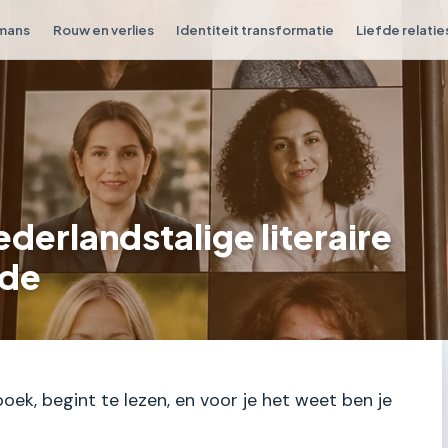
omans
Rouw en verlies
Identiteit transformatie
Liefde relatie
ederlandstalige literaire
rde
oek, begint te lezen, en voor je het weet ben je