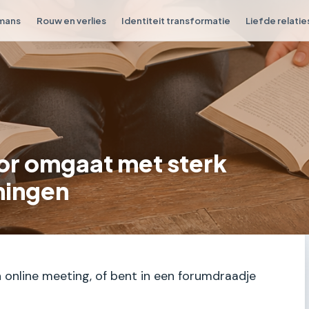
omans
Rouw en verlies
Identiteit transformatie
Liefde relatie
or omgaat met sterk
ningen
een online meeting, of bent in een forumdraadje