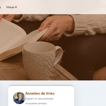
s
Meer ▾
Annelies de Vries
Expert in emotionele
vrouwenromans