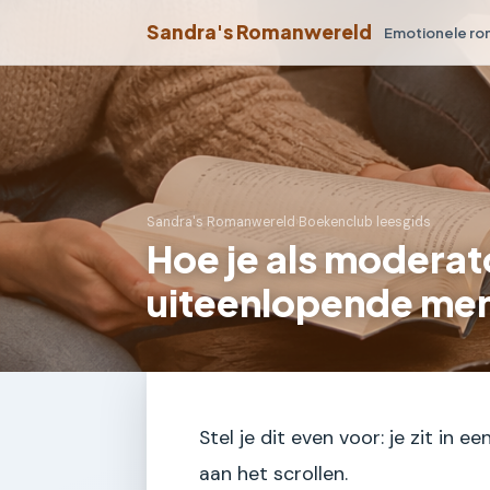
Sandra's Romanwereld
Emotionele r
Sandra's Romanwereld
›
Boekenclub leesgids
Hoe je als moderat
uiteenlopende me
Stel je dit even voor: je zit in 
aan het scrollen.