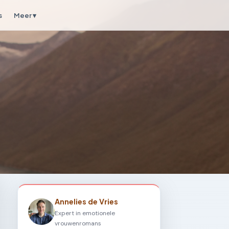
s
Meer ▾
Annelies de Vries
Expert in emotionele
vrouwenromans