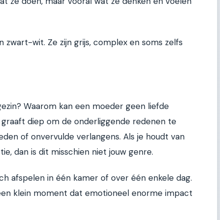
 wat ze doen, maar vooral wat ze denken en voelen
n zwart-wit. Ze zijn grijs, complex en soms zelfs
 gezin? Waarom kan een moeder geen liefde
 graaft diep om de onderliggende redenen te
rleden of onvervulde verlangens. Als je houdt van
ie, dan is dit misschien niet jouw genre.
ch afspelen in één kamer of over één enkele dag.
 een klein moment dat emotioneel enorme impact