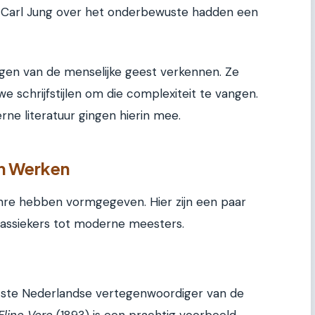
 Carl Jung over het onderbewuste hadden een
agen van de menselijke geest verkennen. Ze
 schrijfstijlen om die complexiteit te vangen.
ne literatuur gingen hierin mee.
en Werken
 genre hebben vormgegeven. Hier zijn een paar
lassiekers tot moderne meesters.
otste Nederlandse vertegenwoordiger van de
Eline Vere
(1893) is een prachtig voorbeeld.