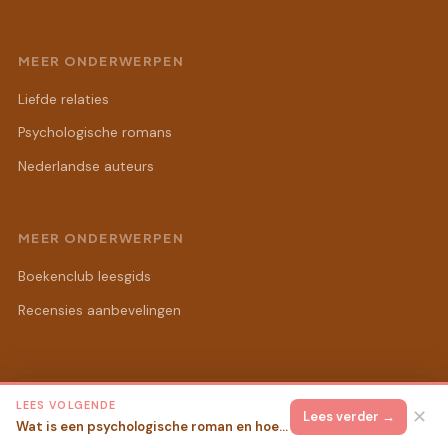
MEER ONDERWERPEN
Liefde relaties
Psychologische romans
Nederlandse auteurs
MEER ONDERWERPEN
Boekenclub leesgids
Recensies aanbevelingen
LEES VOLGENDE
© 2026 Sandra's Romanwereld
Alle rechten voorbehouden.
✕
Lees verder →
Wat is een psychologische roman en hoe herken je die?