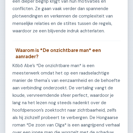
een dieper begrip krijgt van hun motivaties en
conflicten. Ze gaan vaak verder dan spannende
plotwendingen en verkennen de complexiteit van
menselijke relaties en de stiltes tussen de regels,
waardoor ze een blijvende indruk achterlaten.
Waarom is *De onzichtbare man* een
aanrader?
Kōbō Abe’s *De onzichtbare man* is een
meesterwerk omdat het op een raadselachtige
manier de thema's van eenzaamheid en de behoefte
aan verbinding onderzoekt. De vertaling vangt de
koude, vervreemdende sfeer perfect, waardoor je
lang na het lezen nog steeds nadenkt over de
hoofdpersoon’s zoektocht naar zichtbaarheid, zelfs
als hij zichzelf probeert te verbergen. De Hongaarse
roman *De zoon van Olga* is een aangrijpend verhaal
over een jonge man die worstelt met de schaduw