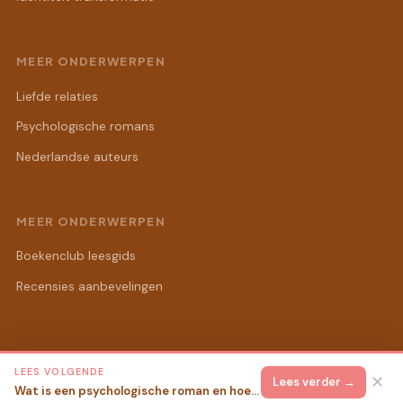
MEER ONDERWERPEN
Liefde relaties
Psychologische romans
Nederlandse auteurs
MEER ONDERWERPEN
Boekenclub leesgids
Recensies aanbevelingen
LEES VOLGENDE
© 2026 Sandra's Romanwereld
Alle rechten voorbehouden.
✕
Lees verder →
Wat is een psychologische roman en hoe herken je die?