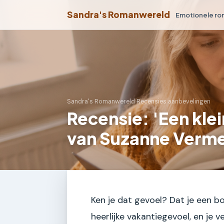
Sandra's Romanwereld
Emotionele r
Sandra's Romanwereld
›
Recensies aanbevelingen
Recensie: 'Een kl
van Suzanne Verm
Ken je dat gevoel? Dat je een 
heerlijke vakantiegevoel, en je