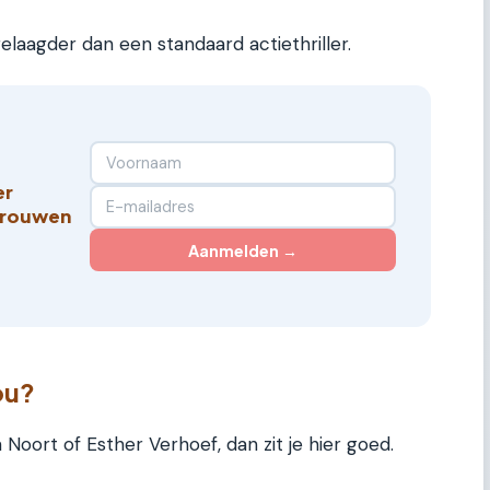
gelaagder dan een standaard actiethriller.
er
vrouwen
Aanmelden →
ou?
a Noort of Esther Verhoef, dan zit je hier goed.