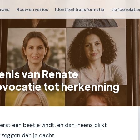
omans
Rouw en verlies
Identiteit transformatie
Liefde relatie
enis van Renate
ovocatie tot herkenning
eerst een beetje vindt, en dan ineens blijkt
 zeggen dan je dacht.