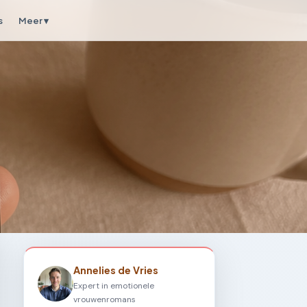
s
Meer ▾
Annelies de Vries
Expert in emotionele
vrouwenromans