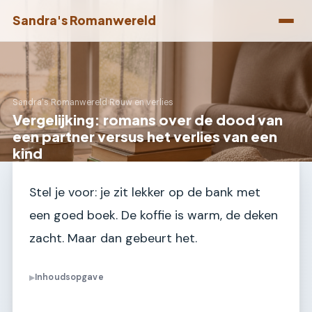
Sandra's Romanwereld
Sandra's Romanwereld
›
Rouw en verlies
Vergelijking: romans over de dood van
een partner versus het verlies van een
kind
Stel je voor: je zit lekker op de bank met
een goed boek. De koffie is warm, de deken
zacht. Maar dan gebeurt het.
Inhoudsopgave
▶