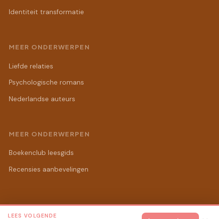
Identiteit transformatie
MEER ONDERWERPEN
Liefde relaties
Psychologische romans
Nederlandse auteurs
MEER ONDERWERPEN
Boekenclub leesgids
Recensies aanbevelingen
LEES VOLGENDE
© 2026 Sandra's Romanwereld
Alle rechten voorbehouden.