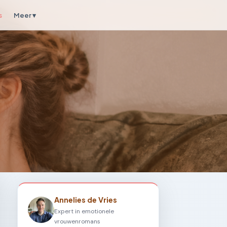
s
Meer ▾
Annelies de Vries
Expert in emotionele
vrouwenromans