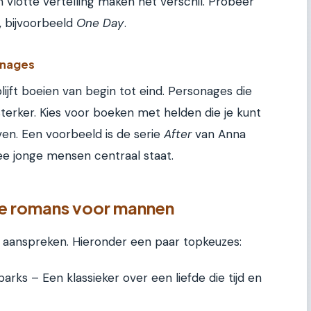
en vlotte vertelling maken het verschil. Probeer
, bijvoorbeeld
One Day
.
onages
blijft boeien van begin tot eind. Personages die
terker. Kies voor boeken met helden die je kunt
ven. Een voorbeeld is de serie
After
van Anna
wee jonge mensen centraal staat.
he romans voor mannen
n aanspreken. Hieronder een paar topkeuzes:
arks – Een klassieker over een liefde die tijd en