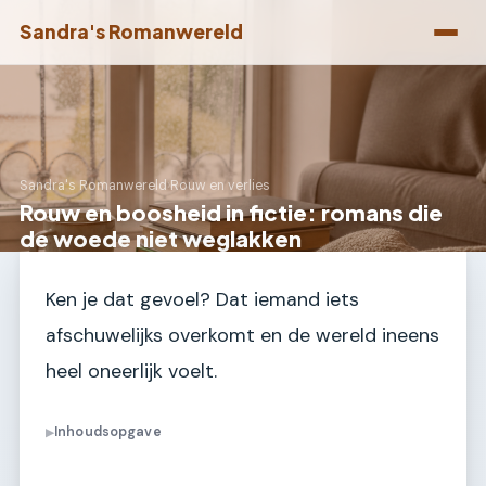
Sandra's Romanwereld
Sandra's Romanwereld
›
Rouw en verlies
Rouw en boosheid in fictie: romans die
de woede niet weglakken
Ken je dat gevoel? Dat iemand iets
afschuwelijks overkomt en de wereld ineens
heel oneerlijk voelt.
Inhoudsopgave
▶