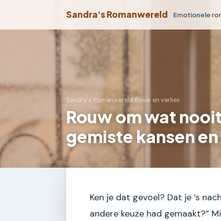
Sandra's Romanwereld
Emotionele r
Sandra's Romanwereld
›
Rouw en verlies
Rouw om wat nooit
gemiste kansen en
Ken je dat gevoel? Dat je ’s nach
andere keuze had gemaakt?” Mi