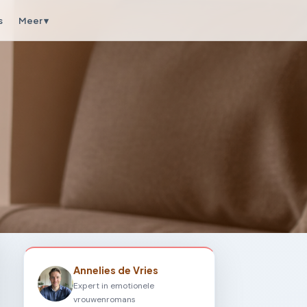
s
Meer ▾
Annelies de Vries
Expert in emotionele
vrouwenromans