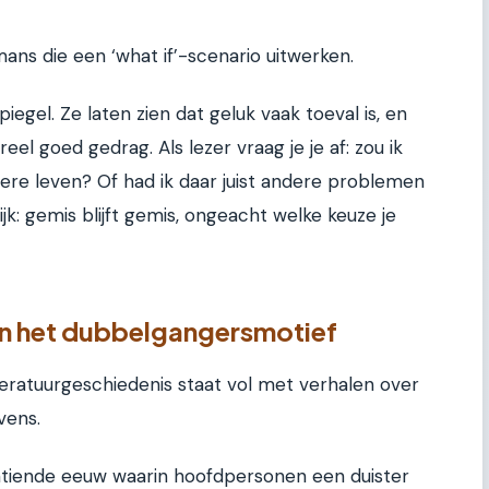
omans die een ‘what if’-scenario uitwerken.
iegel. Ze laten zien dat geluk vaak toeval is, en
el goed gedrag. Als lezer vraag je je af: zou ik
dere leven? Of had ik daar juist andere problemen
jk: gemis blijft gemis, ongeacht welke keuze je
 van het dubbelgangersmotief
iteratuurgeschiedenis staat vol met verhalen over
vens.
entiende eeuw waarin hoofdpersonen een duister