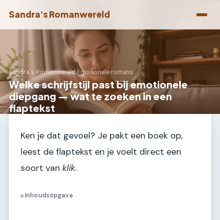
Sandra's Romanwereld
Sandra's Romanwereld
›
Emotionele romans
Welke schrijfstijl past bij emotionele
diepgang — wat te zoeken in een
flaptekst
Ken je dat gevoel? Je pakt een boek op,
leest de flaptekst en je voelt direct een
soort van
klik
.
Inhoudsopgave
▶