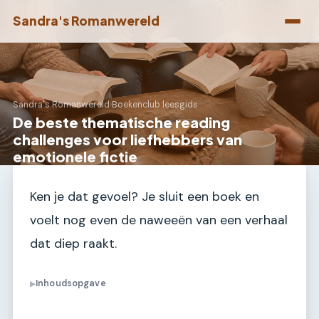
Sandra's Romanwereld
Sandra's Romanwereld
›
Boekenclub leesgids
De beste thematische reading
challenges voor liefhebbers van
emotionele fictie
Ken je dat gevoel? Je sluit een boek en
voelt nog even de naweeën van een verhaal
dat diep raakt.
Inhoudsopgave
▶