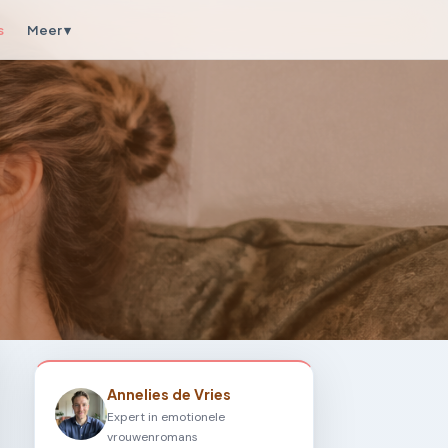
s
Meer ▾
Annelies de Vries
Expert in emotionele
vrouwenromans