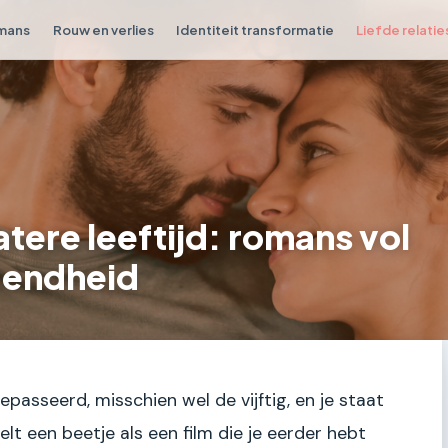
omans
Rouw en verlies
Identiteit transformatie
Liefde relatie
tere leeftijd: romans vol
dendheid
gepasseerd, misschien wel de vijftig, en je staat
lt een beetje als een film die je eerder hebt