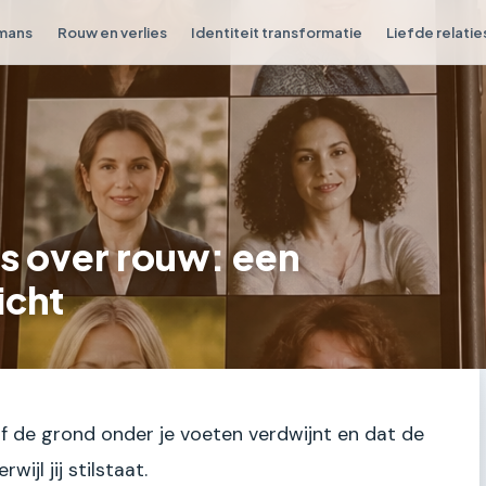
omans
Rouw en verlies
Identiteit transformatie
Liefde relatie
s over rouw: een
icht
of de grond onder je voeten verdwijnt en dat de
ijl jij stilstaat.