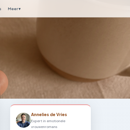
s
Meer ▾
Annelies de Vries
Expert in emotionele
vrouwenromans